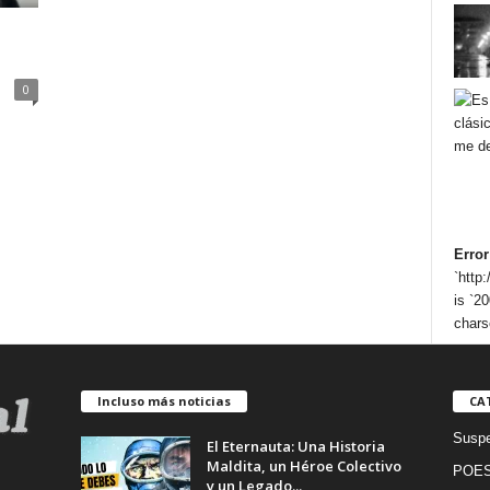
0
Error
`http
is `20
chars
Incluso más noticias
CA
Suspe
El Eternauta: Una Historia
Maldita, un Héroe Colectivo
POES
y un Legado...