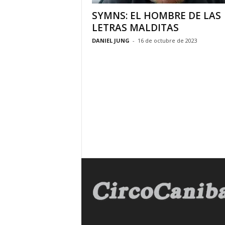
y
SYMNS: EL HOMBRE DE LAS
R
LETRAS MALDITAS
e
DANIEL JUNG
-
16 de octubre de 2023
l
a
t
o
s