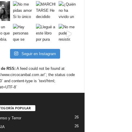
Seguir en Instagram
 de RSS:
A feed could not be found at
://www.circocanibal.com.ar/`; the status code
0` and content-type is `text/html;
et=UTF-8`
TEGORÍA POPULAR
26
nso y Terror
26
IA