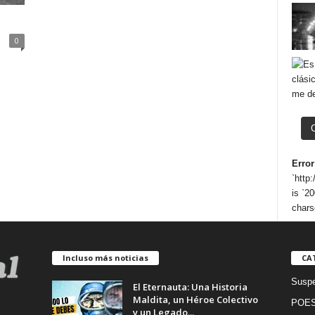
0
Error
`http
is `20
chars
Incluso más noticias
CA
Suspe
El Eternauta: Una Historia
Maldita, un Héroe Colectivo
POES
y un Legado...