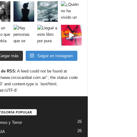
Cargar más
Seguir en Instagram
 de RSS:
A feed could not be found at
://www.circocanibal.com.ar/`; the status code
0` and content-type is `text/html;
et=UTF-8`
TEGORÍA POPULAR
26
nso y Terror
26
IA