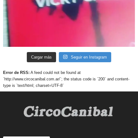
Cargar más
Seguir en Instagram
Error de RSS:
A feed could not be found at
`http://www.circocanibal.com.ar/`; the status code is `200` and content-
type is `text/html; charset=UTF-8`