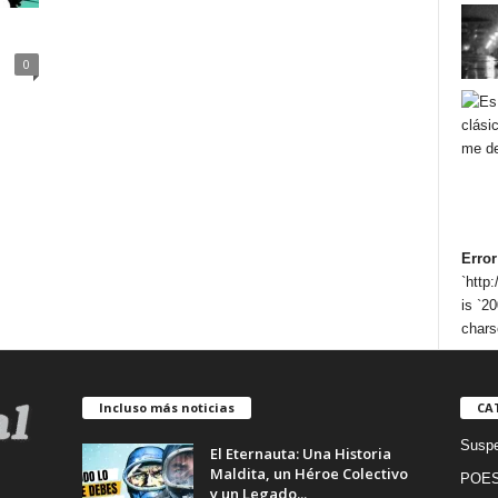
0
Error
`http
is `20
chars
Incluso más noticias
CA
Suspe
El Eternauta: Una Historia
Maldita, un Héroe Colectivo
POES
y un Legado...