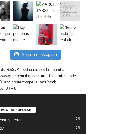
Seguir en Instagram
 de RSS:
A feed could not be found at
://www.circocanibal.com.ar/`; the status code
0` and content-type is `text/html;
et=UTF-8`
TEGORÍA POPULAR
26
nso y Terror
26
IA