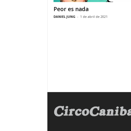
y
Peor es nada
R
DANIEL JUNG
-
1 de abril de 2021
e
l
a
t
o
s