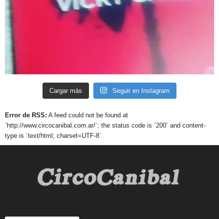
Cargar más
Seguir en Instagram
Error de RSS:
A feed could not be found at
`http://www.circocanibal.com.ar/`; the status code is `200` and content-
type is `text/html; charset=UTF-8`