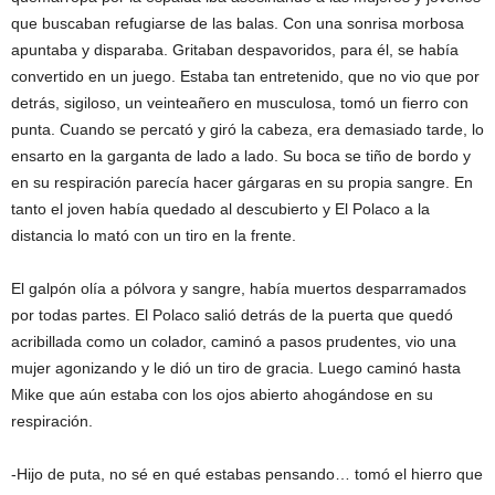
que buscaban refugiarse de las balas. Con una sonrisa morbosa
apuntaba y disparaba. Gritaban despavoridos, para él, se había
convertido en un juego. Estaba tan entretenido, que no vio que por
detrás, sigiloso, un veinteañero en musculosa, tomó un fierro con
punta. Cuando se percató y giró la cabeza, era demasiado tarde, lo
ensarto en la garganta de lado a lado. Su boca se tiño de bordo y
en su respiración parecía hacer gárgaras en su propia sangre. En
tanto el joven había quedado al descubierto y El Polaco a la
distancia lo mató con un tiro en la frente.
El galpón olía a pólvora y sangre, había muertos desparramados
por todas partes. El Polaco salió detrás de la puerta que quedó
acribillada como un colador, caminó a pasos prudentes, vio una
mujer agonizando y le dió un tiro de gracia. Luego caminó hasta
Mike que aún estaba con los ojos abierto ahogándose en su
respiración.
-Hijo de puta, no sé en qué estabas pensando… tomó el hierro que