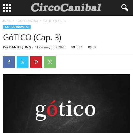
Inicio
Gotico (novela)
GóTICO (Cap. 3)
GOTICO (NOVELA)
GóTICO (Cap. 3)
Por
DANIEL JUNG
-
11 de mayo de 2020
337
0