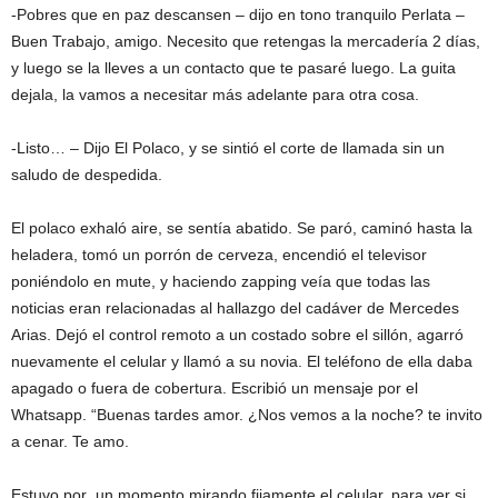
-Pobres que en paz descansen – dijo en tono tranquilo Perlata –
Buen Trabajo, amigo. Necesito que retengas la mercadería 2 días,
y luego se la lleves a un contacto que te pasaré luego. La guita
dejala, la vamos a necesitar más adelante para otra cosa.
-Listo… – Dijo El Polaco, y se sintió el corte de llamada sin un
saludo de despedida.
El polaco exhaló aire, se sentía abatido. Se paró, caminó hasta la
heladera, tomó un porrón de cerveza, encendió el televisor
poniéndolo en mute, y haciendo zapping veía que todas las
noticias eran relacionadas al hallazgo del cadáver de Mercedes
Arias. Dejó el control remoto a un costado sobre el sillón, agarró
nuevamente el celular y llamó a su novia. El teléfono de ella daba
apagado o fuera de cobertura. Escribió un mensaje por el
Whatsapp. “Buenas tardes amor. ¿Nos vemos a la noche? te invito
a cenar. Te amo.
Estuvo por un momento mirando fijamente el celular, para ver si