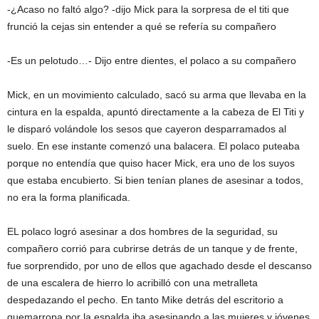
-¿Acaso no faltó algo? -dijo Mick para la sorpresa de el titi que
frunció la cejas sin entender a qué se refería su compañero
-Es un pelotudo…- Dijo entre dientes, el polaco a su compañero
Mick, en un movimiento calculado, sacó su arma que llevaba en la
cintura en la espalda, apuntó directamente a la cabeza de El Titi y
le disparó volándole los sesos que cayeron desparramados al
suelo. En ese instante comenzó una balacera. El polaco puteaba
porque no entendía que quiso hacer Mick, era uno de los suyos
que estaba encubierto. Si bien tenían planes de asesinar a todos,
no era la forma planificada.
EL polaco logró asesinar a dos hombres de la seguridad, su
compañero corrió para cubrirse detrás de un tanque y de frente,
fue sorprendido, por uno de ellos que agachado desde el descanso
de una escalera de hierro lo acribilló con una metralleta
despedazando el pecho. En tanto Mike detrás del escritorio a
quemarropa por la espalda iba asesinando a las mujeres y jóvenes