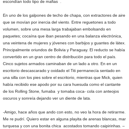
escondían todo tipo de mafias .
En uno de los galpones de techo de chapa, con extractores de aire
que se movían por inercia del viento. Entre reguetones a todo
volumen, sobre una mesa larga trabajaban embolsando en
paquetes; cocaína que iban pesando en una balanza electrónica,
una veintena de mujeres y jóvenes con barbijos y guantes de látex.
Principalmente oriundos de Bolivia y Paraguay. El reducto se había
convertido en un gran centro de distribución para todo el país.
Cinco sujetos armados caminaban de un lado a otro. En en un
escritorio descascarado y oxidado el Titi permanecía sentado en
una silla con los pies sobre el escritorio, mientras que Mick, quien
había recibido ese apodo por su cara huesuda como el cantante
de los Rolling Stone, fumaba y tomaba coca- cola con anteojos
oscuros y sonreía dejando ver un diente de lata.
-Amigo, hace años que ando con esto, no veo la hora de retirarme.
Me re pudrí. Quiero estar en alguna playita de arenas blancas, mar
turquesa y con una bonita chica acostados tomando caipirinhas. –