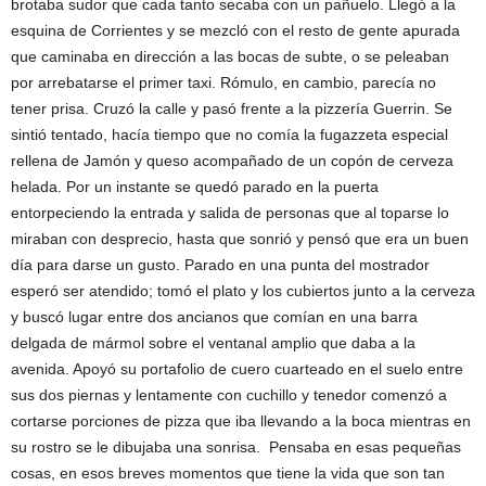
brotaba sudor que cada tanto secaba con un pañuelo. Llegó a la
esquina de Corrientes y se mezcló con el resto de gente apurada
que caminaba en dirección a las bocas de subte, o se peleaban
por arrebatarse el primer taxi. Rómulo, en cambio, parecía no
tener prisa. Cruzó la calle y pasó frente a la pizzería Guerrin. Se
sintió tentado, hacía tiempo que no comía la fugazzeta especial
rellena de Jamón y queso acompañado de un copón de cerveza
helada. Por un instante se quedó parado en la puerta
entorpeciendo la entrada y salida de personas que al toparse lo
miraban con desprecio, hasta que sonrió y pensó que era un buen
día para darse un gusto. Parado en una punta del mostrador
esperó ser atendido; tomó el plato y los cubiertos junto a la cerveza
y buscó lugar entre dos ancianos que comían en una barra
delgada de mármol sobre el ventanal amplio que daba a la
avenida. Apoyó su portafolio de cuero cuarteado en el suelo entre
sus dos piernas y lentamente con cuchillo y tenedor comenzó a
cortarse porciones de pizza que iba llevando a la boca mientras en
su rostro se le dibujaba una sonrisa. Pensaba en esas pequeñas
cosas, en esos breves momentos que tiene la vida que son tan