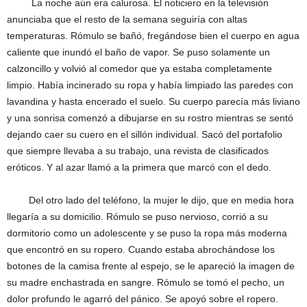
La noche aún era calurosa. El noticiero en la televisión
anunciaba que el resto de la semana seguiría con altas
temperaturas. Rómulo se bañó, fregándose bien el cuerpo en agua
caliente que inundó el baño de vapor. Se puso solamente un
calzoncillo y volvió al comedor que ya estaba completamente
limpio. Había incinerado su ropa y había limpiado las paredes con
lavandina y hasta encerado el suelo. Su cuerpo parecía más liviano
y una sonrisa comenzó a dibujarse en su rostro mientras se sentó
dejando caer su cuero en el sillón individual. Sacó del portafolio
que siempre llevaba a su trabajo, una revista de clasificados
eróticos. Y al azar llamó a la primera que marcó con el dedo.
Del otro lado del teléfono, la mujer le dijo, que en media hora
llegaría a su domicilio. Rómulo se puso nervioso, corrió a su
dormitorio como un adolescente y se puso la ropa más moderna
que encontró en su ropero. Cuando estaba abrochándose los
botones de la camisa frente al espejo, se le apareció la imagen de
su madre enchastrada en sangre. Rómulo se tomó el pecho, un
dolor profundo le agarró del pánico. Se apoyó sobre el ropero.