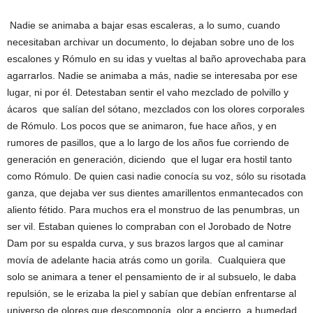
Nadie se animaba a bajar esas escaleras, a lo sumo, cuando
necesitaban archivar un documento, lo dejaban sobre uno de los
escalones y Rómulo en su idas y vueltas al baño aprovechaba para
agarrarlos. Nadie se animaba a más, nadie se interesaba por ese
lugar, ni por él. Detestaban sentir el vaho mezclado de polvillo y
ácaros que salían del sótano, mezclados con los olores corporales
de Rómulo. Los pocos que se animaron, fue hace años, y en
rumores de pasillos, que a lo largo de los años fue corriendo de
generación en generación, diciendo que el lugar era hostil tanto
como Rómulo. De quien casi nadie conocía su voz, sólo su risotada
ganza, que dejaba ver sus dientes amarillentos enmantecados con
aliento fétido. Para muchos era el monstruo de las penumbras, un
ser vil. Estaban quienes lo compraban con el Jorobado de Notre
Dam por su espalda curva, y sus brazos largos que al caminar
movía de adelante hacia atrás como un gorila. Cualquiera que
solo se animara a tener el pensamiento de ir al subsuelo, le daba
repulsión, se le erizaba la piel y sabían que debían enfrentarse al
universo de olores que descomponía. olor a encierro, a humedad,