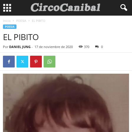
Inicio
POESIA
EL PIBITO
POESIA
EL PIBITO
Por
DANIEL JUNG
-
17 de noviembre de 2020
370
0