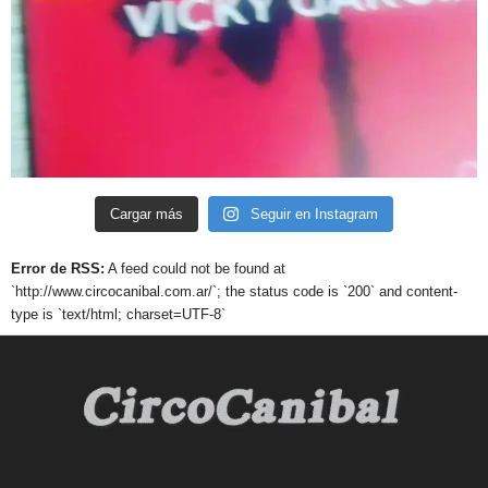
Cargar más
Seguir en Instagram
Error de RSS:
A feed could not be found at
`http://www.circocanibal.com.ar/`; the status code is `200` and content-
type is `text/html; charset=UTF-8`