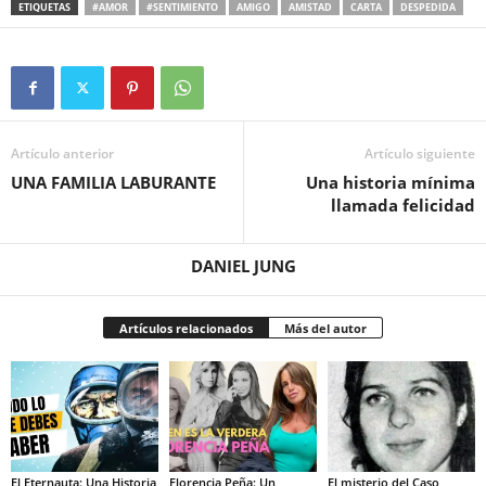
ETIQUETAS
#AMOR
#SENTIMIENTO
AMIGO
AMISTAD
CARTA
DESPEDIDA
Artículo anterior
Artículo siguiente
UNA FAMILIA LABURANTE
Una historia mínima
llamada felicidad
DANIEL JUNG
Artículos relacionados
Más del autor
El Eternauta: Una Historia
Florencia Peña: Un
El misterio del Caso