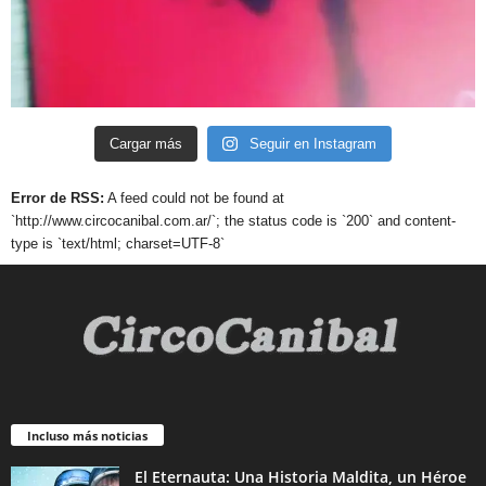
Cargar más
Seguir en Instagram
Error de RSS:
A feed could not be found at
`http://www.circocanibal.com.ar/`; the status code is `200` and content-
type is `text/html; charset=UTF-8`
Incluso más noticias
El Eternauta: Una Historia Maldita, un Héroe