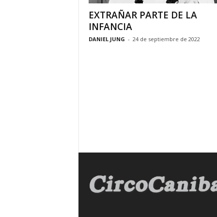
y
EXTRAÑAR PARTE DE LA
R
INFANCIA
e
DANIEL JUNG
-
24 de septiembre de 2022
l
a
t
o
s