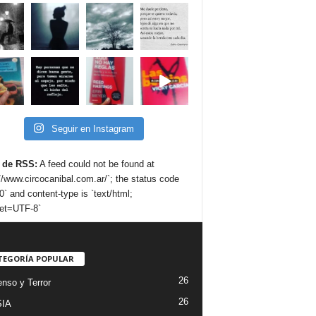
Seguir en Instagram
 de RSS:
A feed could not be found at
://www.circocanibal.com.ar/`; the status code
0` and content-type is `text/html;
et=UTF-8`
TEGORÍA POPULAR
26
nso y Terror
26
IA