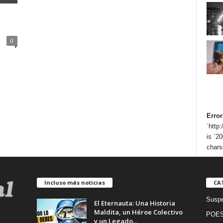
0
Error
`http
is `20
chars
Incluso más noticias
CA
Suspe
El Eternauta: Una Historia
Maldita, un Héroe Colectivo
POES
y un Legado...